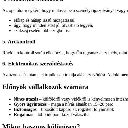
Az operátor megkéri, hogy mutassa be a személyi igazolványát vagy ú
előlap és hátlap lassú mozgatással,
úgy, hogy minden adat jól olvasható legyen,
szükség esetén több szögből is.
5. Arckontroll
Rövid arckontroll során ellenőrzik, hogy Ön ugyanaz a személy, mint 
6. Elektronikus szerződéskötés
Az azonosítás után elektronikusan írhatja alá a szerződést. A dokum
Előnyök vállalkozók számára
Nincs utazás
– külföldről vagy vidékről is kényelmesen intézh
Gyors ügyintézés
– maga a hívás általában 15–20 perc
Biztonságos
– titkosított kapcsolat, rögzített folyamatok
Rugalmas
– több időpont közül választhat
Mikor hasznos különösen?