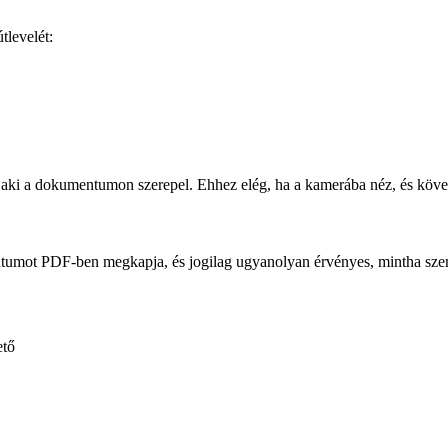
tlevelét:
aki a dokumentumon szerepel. Ehhez elég, ha a kamerába néz, és követi 
entumot PDF-ben megkapja, és jogilag ugyanolyan érvényes, mintha szem
ető