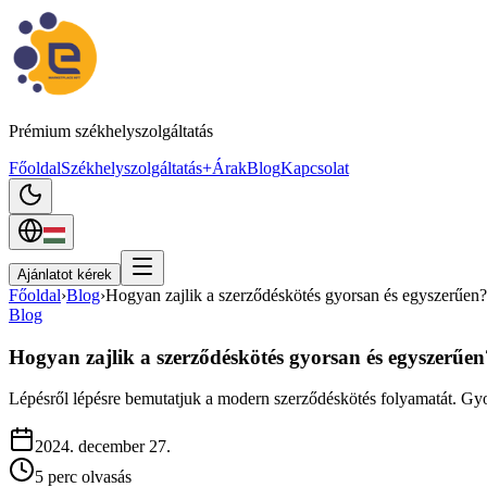
Prémium székhelyszolgáltatás
Főoldal
Székhelyszolgáltatás+
Árak
Blog
Kapcsolat
Ajánlatot kérek
Főoldal
›
Blog
›
Hogyan zajlik a szerződéskötés gyorsan és egyszerűen?
Blog
Hogyan zajlik a szerződéskötés gyorsan és egyszerűen
Lépésről lépésre bemutatjuk a modern szerződéskötés folyamatát. Gy
2024. december 27.
5
perc olvasás