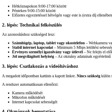
Hétköznapokon 9:00-17:00 között
Pénteken 9:00-15:00 között
Előzetes egyeztetéssel hétvégén vagy este is (extra díj ellenében
2. lépés: Technikai felkészülés
Az azonosításhoz szükséged lesz:
Számítógép, laptop, tablet vagy okostelefon
– Webkamera vag
Stabil internet kapcsolat
– Minimum 5 Mbps letöltési sebesség
Érvényes személyi igazolvány vagy útlevél
– Ne felejts el elő
Jól megvilágított helyiség
– Az okmány adatainak egyértelmű 
3. lépés: Csatlakozás a videóhíváshoz
A megadott időpontban kattints a kapott linkre.
Nincs szükség
külön s
A rendszer automatikusan ellenőrzi:
Kamera működését
Mikrofon működését
Internet kapcsolat sebességét
4. Okmányok bemutatása