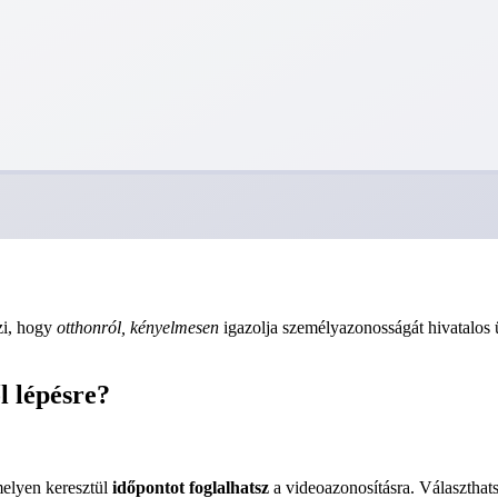
zi, hogy
otthonról, kényelmesen
igazolja személyazonosságát hivatalos
l lépésre?
melyen keresztül
időpontot foglalhatsz
a videoazonosításra. Választhats