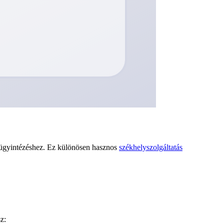
 ügyintézéshez. Ez különösen hasznos
székhelyszolgáltatás
z: