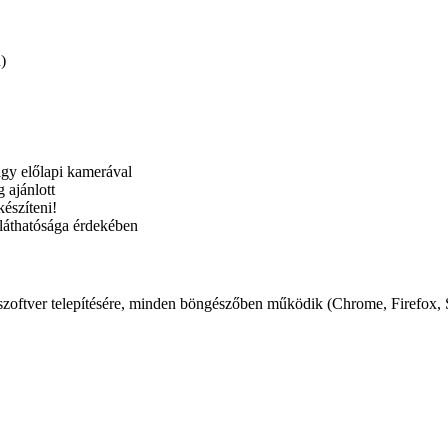
)
y előlapi kamerával
 ajánlott
készíteni!
láthatósága érdekében
zoftver telepítésére, minden böngészőben működik (Chrome, Firefox, S