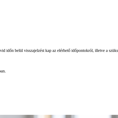
övid időn belül visszajelzést kap az elérhető időpontokról, illetve a s
ban.